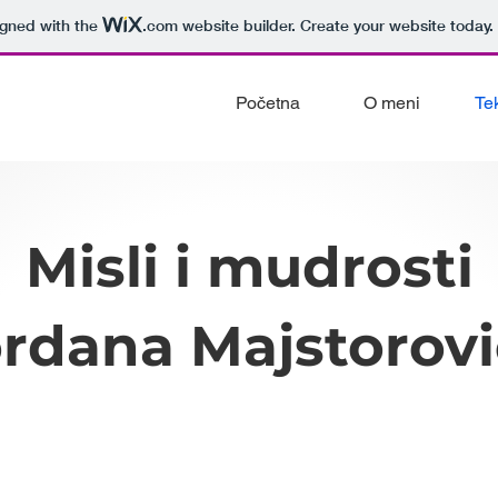
igned with the
.com
website builder. Create your website today.
Početna
O meni
Te
Misli i mudrosti
rdana Majstorov