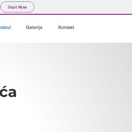
Start Now
kstovi
Galerija
Kontakt
ića